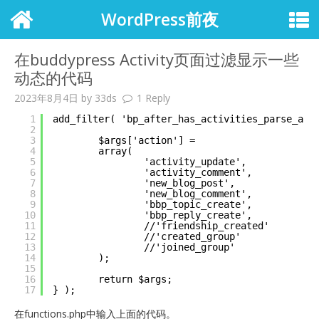
WordPress前夜
在buddypress Activity页面过滤显示一些
动态的代码
2023年8月4日
by
33ds
1 Reply
1
add_filter( 'bp_after_has_activities_parse_arg
2
3
$args['action'] =
4
array(
5
'activity_update',
6
'activity_comment',
7
'new_blog_post',
8
'new_blog_comment',
9
'bbp_topic_create',
10
'bbp_reply_create',
11
//'friendship_created'
12
//'created_group'
13
//'joined_group'
14
);
15
16
return $args;
17
} );
在functions.php中输入上面的代码。