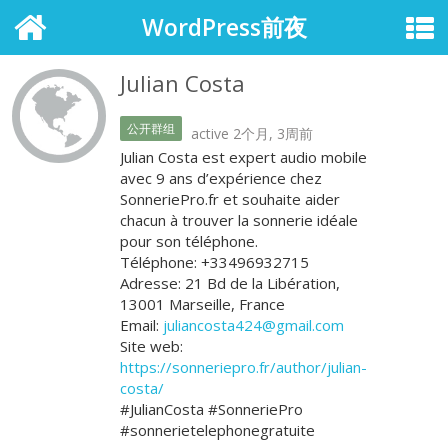
WordPress前夜
Julian Costa
公开群组
active 2个月, 3周前
Julian Costa est expert audio mobile
avec 9 ans d’expérience chez
SonneriePro.fr et souhaite aider
chacun à trouver la sonnerie idéale
pour son téléphone.
Téléphone: +33496932715
Adresse: 21 Bd de la Libération,
13001 Marseille, France
Email:
juliancosta424@gmail.com
Site web:
https://sonneriepro.fr/author/julian-
costa/
#JulianCosta #SonneriePro
#sonnerietelephonegratuite