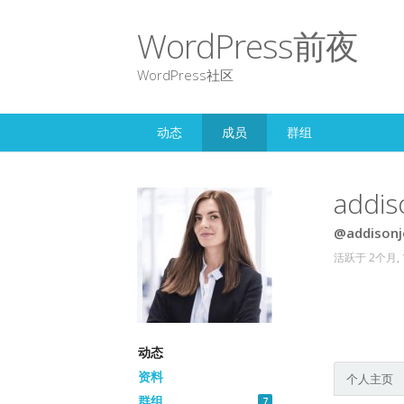
WordPress前夜
WordPress社区
动态
成员
群组
addis
@addisonj
活跃于 2个月,
动态
资料
个人主页
群组
7