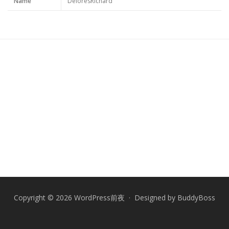
Name
DeloresRichard
Copyright © 2026 WordPress前夜 · Designed by
BuddyBoss