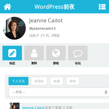
WordPress前夜
Jeanne Cailot
@jeannecailot3
活跃于 2个月, 3周前
动态
资料
群组
论坛
个人主页
@我的
收藏
群组
—所有—
Jeanne Cailot
发布了更新
3 月前