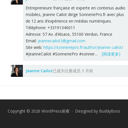
Entrepreneure française et experte en contenus audio
mobiles, Jeanne Cailot dirige SonneriePro.fr avec plus
de 12 ans d’expérience en médias numériques.
Téléphone: +33191340011
Adresse: 57 Av. d’Alsace, 55100 Verdun, France
Email:
jeannecailot3@gmail.com
Site web:
https://sonneriepro.fr/author/jeanne-cailot/
#JeanneCailot #SonneriePro #sonner…
[阅读更多]
Jeanne Cailot
已成为注册成员
3 月前
Copyright © 2026 WordPress前夜 · Designed by
BuddyBoss