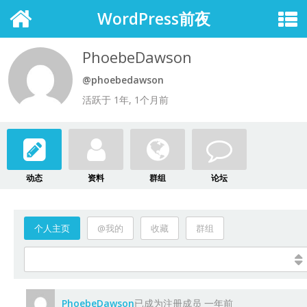
WordPress前夜
PhoebeDawson
@phoebedawson
活跃于 1年, 1个月前
动态
资料
群组
论坛
个人主页
@我的
收藏
群组
PhoebeDawson
已成为注册成员
一年前