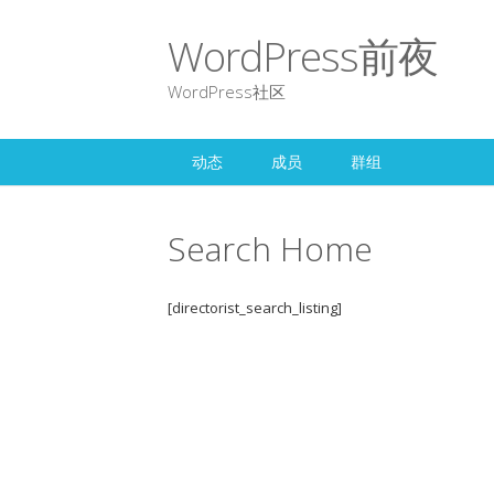
WordPress前夜
WordPress社区
动态
成员
群组
Search Home
[directorist_search_listing]