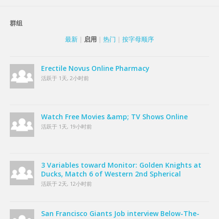
群组
最新
|
启用
|
热门
|
按字母顺序
Erectile Novus Online Pharmacy
活跃于 1天, 2小时前
Watch Free Movies &amp; TV Shows Online
活跃于 1天, 19小时前
3 Variables toward Monitor: Golden Knights at
Ducks, Match 6 of Western 2nd Spherical
活跃于 2天, 12小时前
San Francisco Giants Job interview Below-The-