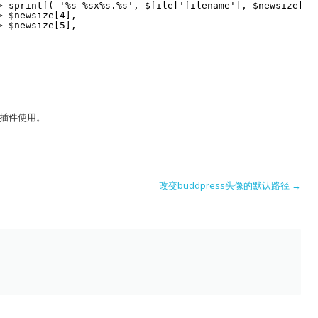
> sprintf( '%s-%sx%s.%s', $file['filename'], $newsize[4]
> $newsize[4],
> $newsize[5],
做成插件使用。
改变buddpress头像的默认路径
→