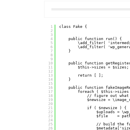
1
class Fake {
2
3
4
public function run() {
5
\add_filter( 'intermed
6
\add_filter( 'wp_gener
7
}
8
9
10
public function getRegiste
11
$this->sizes = $sizes;
12
13
return [ ];
14
}
15
16
public function fakeImageR
17
foreach ( $this->sizes
18
// figure out what
19
$newsize = \image_
20
21
if ( $newsize ) {
22
$uploads = \wp
23
$file    = pat
24
25
// build the f
26
$metadata['siz