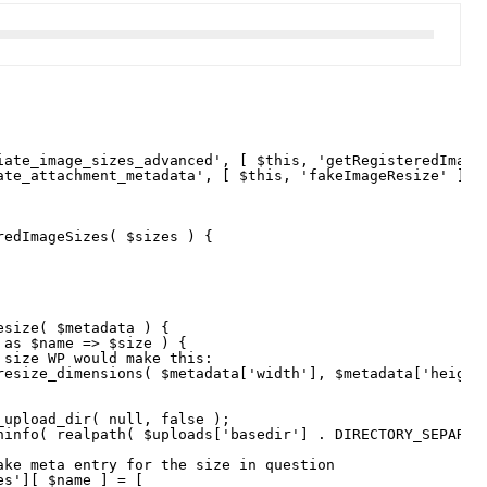
iate_image_sizes_advanced', [ $this, 'getRegisteredImage
ate_attachment_metadata', [ $this, 'fakeImageResize' ] )
redImageSizes( $sizes ) {
esize( $metadata ) {
 as $name => $size ) {
 size WP would make this:
resize_dimensions( $metadata['width'], $metadata['height
_upload_dir( null, false );
hinfo( realpath( $uploads['basedir'] . DIRECTORY_SEPARAT
ake meta entry for the size in question
es'][ $name ] = [