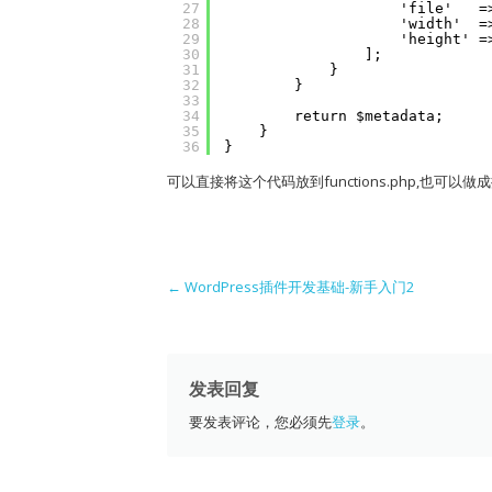
27
'file'   =
28
'width'  =
29
'height' =
30
];
31
}
32
}
33
34
return $metadata;
35
}
36
}
可以直接将这个代码放到functions.php,也可以
Post navigation
←
WordPress插件开发基础-新手入门2
发表回复
要发表评论，您必须先
登录
。