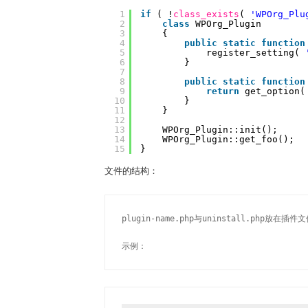
1
if
( !
class_exists
( 
'WPOrg_Plu
2
class
WPOrg_Plugin
3
{
4
public
static
function
5
register_setting( 
6
}
7
8
public
static
function
9
return
get_option(
10
}
11
}
12
13
WPOrg_Plugin::init();
14
WPOrg_Plugin::get_foo();
15
}
文件的结构：
plugin-name.php与uninstall.php