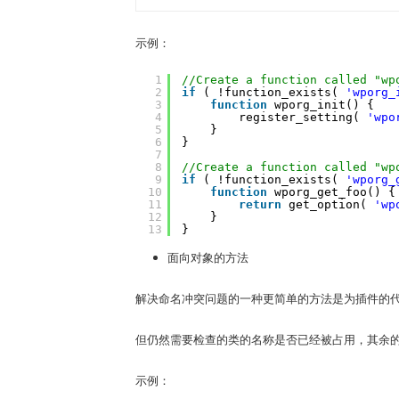
示例：
1
//Create a function called "wp
2
if
( !function_exists( 
'wporg_
3
function
wporg_init() {
4
register_setting( 
'wpo
5
}
6
}
7
8
//Create a function called "wp
9
if
( !function_exists( 
'wporg_
10
function
wporg_get_foo() {
11
return
get_option( 
'wp
12
}
13
}
面向对象的方法
解决命名冲突问题的一种更简单的方法是为插件的
但仍然需要检查的类的名称是否已经被占用，其余的将
示例：