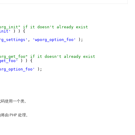
org_init" if it doesn't already exist
init'
) ) {
rg_settings'
, 
'wporg_option_foo'
);
org_get_foo" if it doesn't already exist
get_foo'
) ) {
org_option_foo'
);
代码使用一个类。
由 PHP 处理。